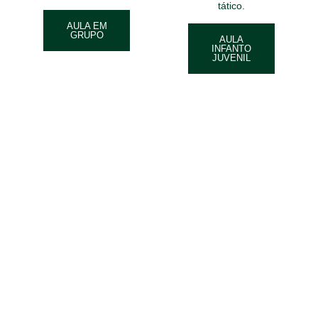
tático.
AULA EM
GRUPO
AULA
INFANTO
JUVENIL