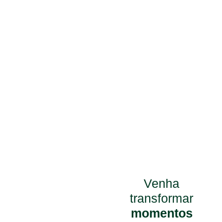
experiência e
transforme seu
jogo.
Natureza,
bem-estar e
estrutura
completa.
Venha
transformar
momentos